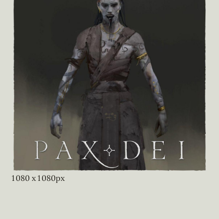
1 080
x
1 080
px