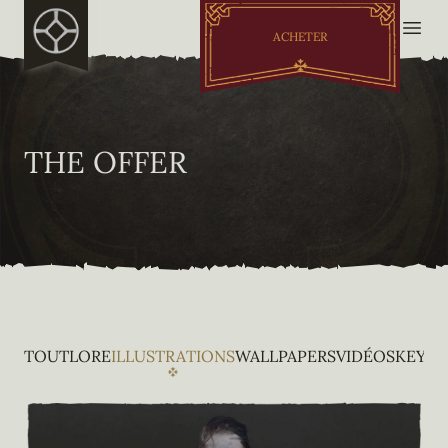
ACHETER
THE OFFER
TOUT
LORE
ILLUSTRATIONS
WALLPAPERS
VIDÉOS
KEY A