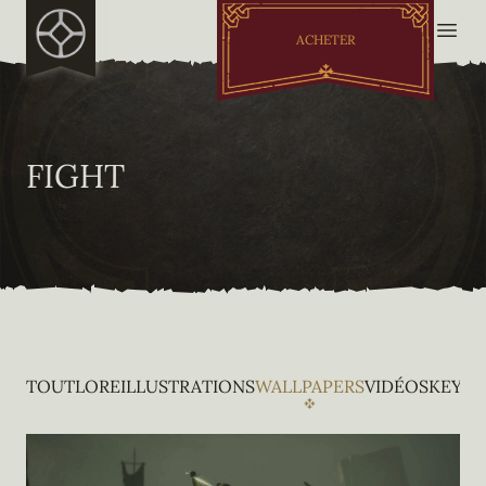
ACHETER
FIGHT
TOUT
LORE
ILLUSTRATIONS
WALLPAPERS
VIDÉOS
KEY A