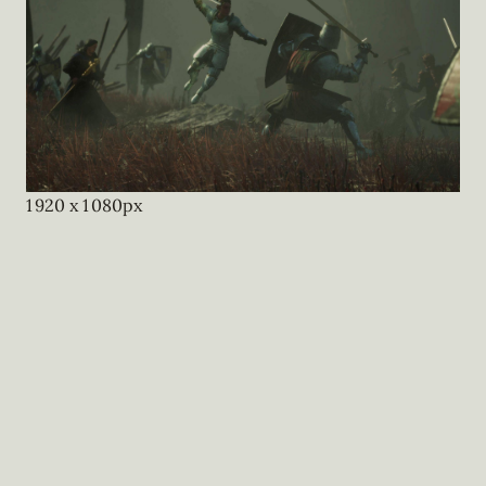
1 920
x
1 080
px