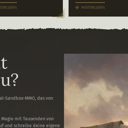
TERLESEN
WEITERLESEN
t
du?
ial-Sandbox-MMO, das von
d Magie mit Tausenden von
uf und schreibe deine eigene