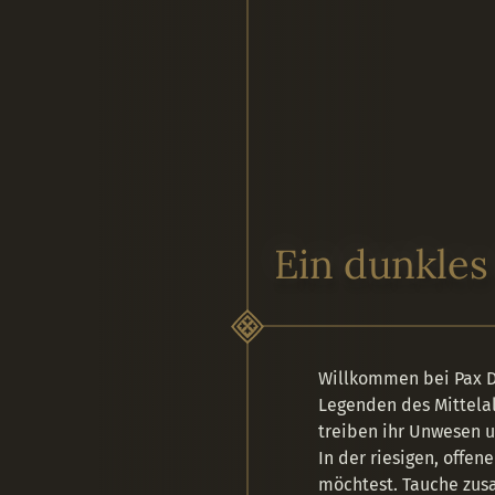
STEAM
EPIC GAMES
senden dir einen Steam-Key per E-Mail,
Wir senden dir einen Epic Games-Key p
it du Pax Dei deiner Steam-Bibliothek
Mail, damit du Pax Dei deiner Epic Ga
hinzufügen kannst.
Bibliothek hinzufügen kannst.
Ein dunkles
Willkommen bei Pax D
Legenden des Mittelalt
treiben ihr Unwesen u
In der riesigen, offen
möchtest. Tauche zus