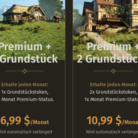
Premium +
Premium 
 Grundstück
2 Grundstü
Erhalte jeden Monat:
Erhalte jeden Monat:
1x Grundstückstoken,
2x Grundstückstoken,
x Monat Premium-Status.
1x Monat Premium-Statu
6,99 $
10,99 $
/
Monat
/
Mona
ird automatisch verlängert
Wird automatisch verlänge