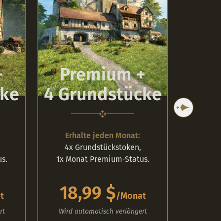
Pr
+
Premium +
Gr
cke
4 Grundstücke
Erhalte jeden Monat:
Erh
4x Grundstückstoken,
6x 
s.
1x Monat Premium-Status.
1x Mo
18,99 $
26
t
/
Monat
rt
Wird automatisch verlängert
Wird a