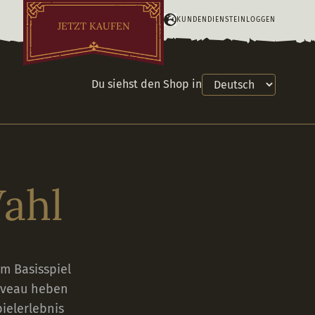
KUNDENDIENST
EINLOGGEN
JETZT KAUFEN
Du siehst den Shop in
Wahl
im Basisspiel
Niveau heben
pielerlebnis