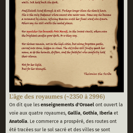
L'âge des royaumes (~2350 à 2996)
On dit que les 
enseignements d'Oroael
 ont ouvert la 
voie aux quatre royaumes, 
Gallia
, 
Gothia
, 
Iberia
 et 
Anatolia
. Le commerce a prospéré, des routes ont 
été tracées sur le sol sacré et des villes se sont 