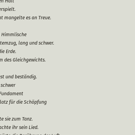
en Halt
rspielt.
 mangelte es an Treue.
s Himmlische
Atemzug, lang und schwer.
ie Erde.
m des Gleichgewichts.
est und beständig.
d schwer
n Fundament
latz für die Schöpfung
te sie zum Tanz.
chte ihr sein Lied.