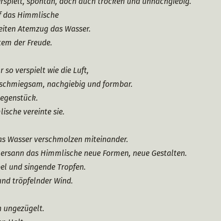
erspielt, spontan, doch auch trocken und unnachgiebig.
f das Himmlische
eiten Atemzug das Wasser.
tem der Freude.
 so verspielt wie die Luft,
 schmiegsam, nachgiebig und formbar.
Gegenstück.
sche vereinte sie.
das Wasser verschmolzen miteinander.
 ersann das Himmlische neue Formen, neue Gestalten.
el und singende Tropfen.
und tröpfelnder Wind.
n ungezügelt.