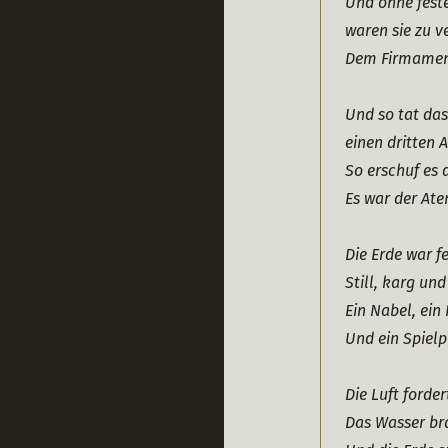
Und ohne fest
waren sie zu ve
Dem Firmament
Und so tat da
einen dritten 
So erschuf es d
Es war der Ate
Die Erde war f
Still, karg un
Ein Nabel, ei
Und ein Spielp
Die Luft forder
Das Wasser bra