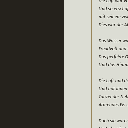
Die Luft war v
Und so erschu
mit seinem zw
Dies war der A
Das Wasser war
Freudvoll und
Das perfekte 
Und das Himmli
Die Luft und 
Und mit ihnen
Tanzender Neb
Atmendes Eis 
Doch sie ware