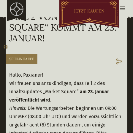
JETZT KAUFEN
TEIL 2 VON „MARKET
SQUARE“ KOMMT AM 23.
JANUAR!
SPIELINHALTE
Hallo, Paxianer!
Wir freuen uns anzukündigen, dass Teil 2 des 
Inhaltsupdates „Market Square“ 
am 23. Januar 
veröffentlicht wird
.
Hinweis:
 Die Wartungsarbeiten beginnen um 09:00 
Uhr MEZ (08:00 Uhr UTC) und werden voraussichtlich 
ungefähr acht (8) Stunden dauern, um einige 